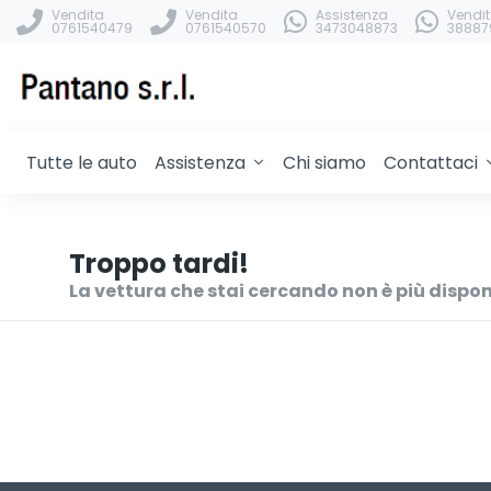
Vendita
Vendita
Assistenza
Vendi
0761540479
0761540570
3473048873
38887
Tutte le auto
Assistenza
Chi siamo
Contattaci
Troppo tardi!
La vettura che stai cercando non è più dispon