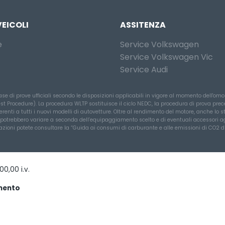
VEICOLI
ASSITENZA
e
Service Volkswagen
Service Volkswagen Vic
Service Audi
se di prove ufficiali secondo le disposizioni applicabili in vigore al momento dell'omol
Procedure). La procedura WLTP sostituisce il ciclo NEDC, la procedura di prova preced
erenti a tutti i nuovi modelli di autovetture. Oltre al rendimento del motore, anche lo st
 potrebbero variare a seconda dell’equipaggiamento scelto e di eventuali accessori agg
formazioni potete consultare la “Guida ai consumi di carburante e alle emissioni di CO2
0,00 i.v.
amento