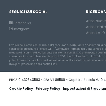
SEGUICI SUI SOCIAL
RICERCA 
Auto nuov
Pantano srl
Auto usate
instagram
Auto km 0
Il valore delle emissioni di CO2 e del consumo di carburante è definito sulla ba
sensi della procedura di prova WLTP (Worldwide Harmonized Light Vehicles Test 
relativa al risparmio di carburante e alle emissioni di CO2 che riporta i dati in
consumo di carburante e le emissioni di CO2 di un’autovettura. I dati indicati
potrebbero essere applicati valori diversi da quelli indicati. Per ulteriori in
rivolgervi presso una delle nostre filiali.
PI/CF 01432540563 - REA VT 86586 - Capitale Sociale € 10.40
Cookie Policy
Privacy Policy
Impostazioni di tracci