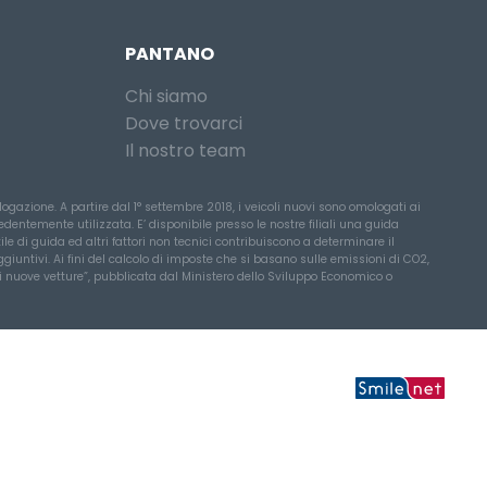
PANTANO
Chi siamo
Dove trovarci
Il nostro team
ogazione. A partire dal 1° settembre 2018, i veicoli nuovi sono omologati ai
entemente utilizzata. E’ disponibile presso le nostre filiali una guida
ile di guida ed altri fattori non tecnici contribuiscono a determinare il
iuntivi. Ai fini del calcolo di imposte che si basano sulle emissioni di CO2,
 di nuove vetture”, pubblicata dal Ministero dello Sviluppo Economico o