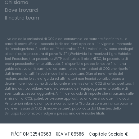
Chi siamo
Dove trovarci
Il nostro team
Il valore delle emissioni di CO2 e del consumo di carburante è definito sulla
base di prove ufficiali secondo le disposizioni applicabili in vigore al momento
dell'omologazione. A partire dal 1° settembre 2018, i veicoli nuovi sono omologati
ai sensi della procedura di prova WLTP (Worldwide Harmonized Light Vehicles
Test Procedure). La procedura WLTP sostituisce il ciclo NEDC, la procedura di
prova precedentemente utilizzata. E’ disponibile presso le nostre filiali una
guida relativa al risparmio di carburante e alle emissioni di CO2 che riporta i
dati inerenti a tutti i nuovi modelli di autovetture. Oltre al rendimento del
motore, anche lo stile di guida ed altri fattori non tecnici contribuiscono a
determinare il consumo di carburante e le emissioni di CO2 di un’autovettura. I
dati indicati potrebbero variare a seconda dell’equipaggiamento scelto e di
eventuali accessori aggiuntivi. Ai fini del calcolo di imposte che si basano sulle
emissioni di CO2, potrebbero essere applicati valori diversi da quelli indicati.
Per ulteriori informazioni potete consultare la “Guida ai consumi di carburante
e alle emissioni di CO2 di nuove vetture”, pubblicata dal Ministero dello
Sviluppo Economico o rivolgervi presso una delle nostre filiali.
PI/CF 01432540563 - REA VT 86586 - Capitale Sociale €