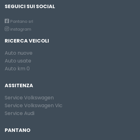
SEGUICI SUI SOCIAL
Pantano srl
instagram
RICERCA VEICOLI
Auto nuove
Auto usate
Auto km 0
ASSITENZA
Service Volkswagen
Service Volkswagen Vic
Service Audi
PANTANO