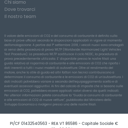
Chi siamo
Dove trovarci
Il nostro team
Il valore delle emissioni di CO2 e del consumo di carburante è definito sulla
base di prove ufficiali secondo le disposizioni applicabili in vigore al momento
dell'omologazione. A partire dal 1° settembre 2018, i veicoli nuovi sono omologati
ai sensi della procedura di prova WLTP (Worldwide Harmonized Light Vehicles
Test Procedure). La procedura WLTP sostituisce il ciclo NEDC, la procedura di
prova precedentemente utilizzata. E’ disponibile presso le nostre filiali una
guida relativa al risparmio di carburante e alle emissioni di CO2 che riporta i
dati inerenti a tutti i nuovi modelli di autovetture. Oltre al rendimento del
motore, anche lo stile di guida ed altri fattori non tecnici contribuiscono a
determinare il consumo di carburante e le emissioni di CO2 di un’autovettura. I
dati indicati potrebbero variare a seconda dell’equipaggiamento scelto e di
eventuali accessori aggiuntivi. Ai fini del calcolo di imposte che si basano sulle
emissioni di CO2, potrebbero essere applicati valori diversi da quelli indicati.
Per ulteriori informazioni potete consultare la “Guida ai consumi di carburante
e alle emissioni di CO2 di nuove vetture”, pubblicata dal Ministero dello
Sviluppo Economico o rivolgervi presso una delle nostre filiali.
PI/CF 01432540563 - REA VT 86586 - Capitale Sociale €