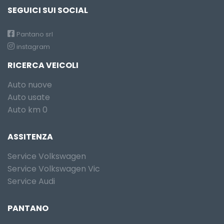
SEGUICI SUI SOCIAL
Pantano srl
instagram
RICERCA VEICOLI
Auto nuove
Auto usate
Auto km 0
ASSITENZA
Service Volkswagen
Service Volkswagen Vic
Service Audi
PANTANO