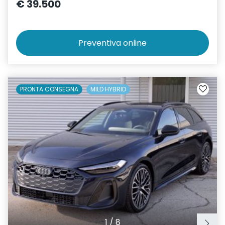
€ 39.500
Preventiva
online
PRONTA CONSEGNA
MILD HYBRID
1
/
8