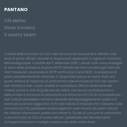
PANTANO
Chi siamo
Dove trovarci
Il nostro team
Il valore delle emissioni di CO2 e del consumo di carburante è definito sulla
base di prove ufficiali secondo le disposizioni applicabili in vigore al momento
dell'omologazione. A partire dal 1° settembre 2018, i veicoli nuovi sono omologati
ai sensi della procedura di prova WLTP (Worldwide Harmonized Light Vehicles
Test Procedure). La procedura WLTP sostituisce il ciclo NEDC, la procedura di
prova precedentemente utilizzata. E’ disponibile presso le nostre filiali una
guida relativa al risparmio di carburante e alle emissioni di CO2 che riporta i
dati inerenti a tutti i nuovi modelli di autovetture. Oltre al rendimento del
motore, anche lo stile di guida ed altri fattori non tecnici contribuiscono a
determinare il consumo di carburante e le emissioni di CO2 di un’autovettura. I
dati indicati potrebbero variare a seconda dell’equipaggiamento scelto e di
eventuali accessori aggiuntivi. Ai fini del calcolo di imposte che si basano sulle
emissioni di CO2, potrebbero essere applicati valori diversi da quelli indicati.
Per ulteriori informazioni potete consultare la “Guida ai consumi di carburante
e alle emissioni di CO2 di nuove vetture”, pubblicata dal Ministero dello
Sviluppo Economico o rivolgervi presso una delle nostre filiali.