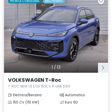
PRONTA CONSEGNA
MILD HYBRID
1
/
12
VOLKSWAGEN T-Roc
T-ROC NEW 1.5 ETSI 150CV R-LINE DSG
Elettrica/Benzina
Automatico
150 CV (110 KW)
Euro 6D