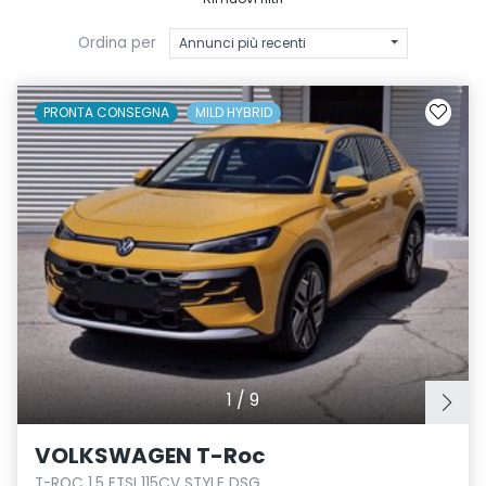
Ordina per
Annunci più recenti
PRONTA CONSEGNA
MILD HYBRID
1
/
9
VOLKSWAGEN T-Roc
T-ROC 1.5 ETSI 115CV STYLE DSG