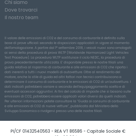
Chi siamo
Dove trovarci
Il nostro team
Il valore delle emissioni di CO2 e del consumo di carburante è definito sulla
base di prove ufficiali secondo le disposizioni applicabili in vigore al momento
dell'omologazione. A partire dal 1° settembre 2018, i veicoli nuovi sono omologati
ai sensi della procedura di prova WLTP (Worldwide Harmonized Light Vehicles
Test Procedure). La procedura WLTP sostituisce il ciclo NEDC, la procedura di
prova precedentemente utilizzata. E’ disponibile presso le nostre filiali una
guida relativa al risparmio di carburante e alle emissioni di CO2 che riporta i
dati inerenti a tutti i nuovi modelli di autovetture. Oltre al rendimento del
motore, anche lo stile di guida ed altri fattori non tecnici contribuiscono a
determinare il consumo di carburante e le emissioni di CO2 di un’autovettura. I
dati indicati potrebbero variare a seconda dell’equipaggiamento scelto e di
eventuali accessori aggiuntivi. Ai fini del calcolo di imposte che si basano sulle
emissioni di CO2, potrebbero essere applicati valori diversi da quelli indicati.
Per ulteriori informazioni potete consultare la “Guida ai consumi di carburante
e alle emissioni di CO2 di nuove vetture”, pubblicata dal Ministero dello
Sviluppo Economico o rivolgervi presso una delle nostre filiali.
PI/CF 01432540563 - REA VT 86586 - Capitale Sociale €