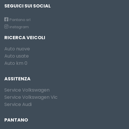
SEGUICI SUI SOCIAL
Pantano srl
instagram
RICERCA VEICOLI
Auto nuove
Auto usate
Auto km 0
ASSITENZA
Service Volkswagen
Service Volkswagen Vic
Service Audi
PANTANO