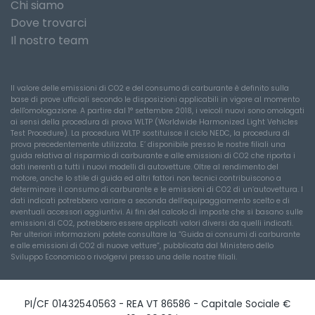
Chi siamo
Dove trovarci
Il nostro team
Il valore delle emissioni di CO2 e del consumo di carburante è definito sulla
base di prove ufficiali secondo le disposizioni applicabili in vigore al momento
dell'omologazione. A partire dal 1° settembre 2018, i veicoli nuovi sono omologati
ai sensi della procedura di prova WLTP (Worldwide Harmonized Light Vehicles
Test Procedure). La procedura WLTP sostituisce il ciclo NEDC, la procedura di
prova precedentemente utilizzata. E’ disponibile presso le nostre filiali una
guida relativa al risparmio di carburante e alle emissioni di CO2 che riporta i
dati inerenti a tutti i nuovi modelli di autovetture. Oltre al rendimento del
motore, anche lo stile di guida ed altri fattori non tecnici contribuiscono a
determinare il consumo di carburante e le emissioni di CO2 di un’autovettura. I
dati indicati potrebbero variare a seconda dell’equipaggiamento scelto e di
eventuali accessori aggiuntivi. Ai fini del calcolo di imposte che si basano sulle
emissioni di CO2, potrebbero essere applicati valori diversi da quelli indicati.
Per ulteriori informazioni potete consultare la “Guida ai consumi di carburante
e alle emissioni di CO2 di nuove vetture”, pubblicata dal Ministero dello
Sviluppo Economico o rivolgervi presso una delle nostre filiali.
PI/CF 01432540563 - REA VT 86586 - Capitale Sociale €