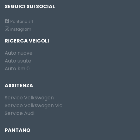
SEGUICI SUI SOCIAL
Pantano srl
instagram
RICERCA VEICOLI
Auto nuove
Auto usate
Auto km 0
ASSITENZA
Service Volkswagen
Service Volkswagen Vic
Service Audi
PANTANO